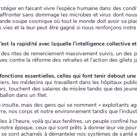
rotéger en faisant vivre l’espèce humaine dans des condit
d’affronter sans dommage les microbes et virus dont no
nde soupe cosmique où tout le monde doit avoir sa place
os vies et la leur peut être gagné si nous renforçons no
’est la rapidité avec laquelle l’intelligence collective 
li des rites de remerciement massivement suivis, un des p
es contre la réforme des retraites et l’action des gilets j
fonctions essentielles, celles qui font tenir debout un
miers, les médecins qui travaillent dans les hôpitaux publi
eurs, touchent des salaires de misère tandis que des jeun
allon dans un filet.
insulte, mais des gens qui se nomment « exploitants agr
terre, nos corps et notre environnement tandis que l’indus
ules à l’heure, voilà qu’aux fenêtres, un peuple confiné h
notre époque, ceux qui sont prêts à donner leur vie pour
se sont acharnés à démanteler nos systèmes de santé et 