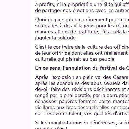
à profits, ni la propriété d’une élite qui
de partager nos émotions avec les autre
Quoi de pire qu’un confinement pour comm
sérénades à des villageois pour les récon
manifestations de gratitude, c’est cela la
juguler la solitude.
C’est le contraire de la culture des offi
de leur offrir ce dont elles ont réellemen
culturelle qui plairait au bas peuple.
En ce sens, l’annulation du festival de
Après l’explosion en plein vol des Césa
après les scandales des abus sexuels dans
devoir faire des révisions déchirantes e
rongé par la phallocratie, par la corrupti
échasses, pauvres femmes porte-manteaux
vieillards aux bras desquels elles sont a
car c’est votre talent, vos qualités d’artis
Si les manifestations si généreuses, si é
un beau rêve !