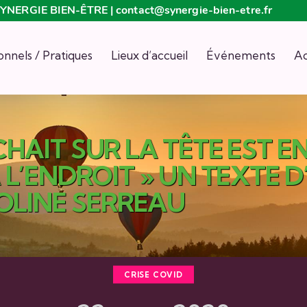
n SYNERGIE BIEN-ÊTRE | contact@synergie-bien-etre.fr
onnels / Pratiques
Lieux d’accueil
Événements
Ac
HAIT SUR LA TÊTE EST EN
 L’ENDROIT » UN TEXTE D
OLINE SERREAU
CRISE COVID