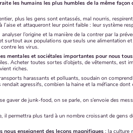
 traite les humains les plus humbles de la même façon 
er, plus les gens sont entassés, mal nourris, respirent u
à l’aise et attaqueront leur point faible : leur système resp
en analyser l’origine et la manière de la contrer par la prév
 et surtout aux populations que seuls une alimentation 
contre les virus.
es mentales et sociétales importantes pour nous tous
iles. Acheter toutes sortes d’objets, de vêtements, est im
ient riches.
ransports harassants et polluants, soudain on compren
 rendait agressifs, combien la haine et la méfiance dont 
se gaver de junk-food, on se parle, on s’envoie des messag
e, il permettra plus tard à un nombre croissant de gens de
les nous enseignent des leçons magnifiques
: la culture 