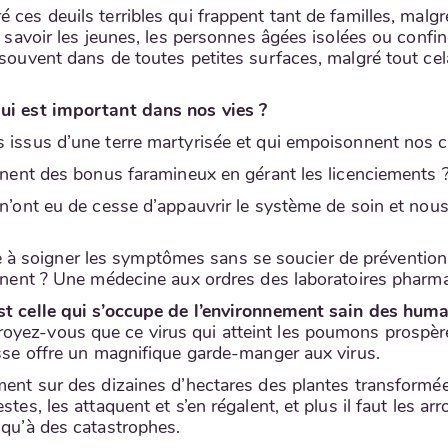
 ces deuils terribles qui frappent tant de familles, mal
 à savoir les jeunes, les personnes âgées isolées ou conf
 souvent dans de toutes petites surfaces, malgré tout cel
qui est important dans nos vies ?
s issus d’une terre martyrisée et qui empoisonnent nos c
ennent des bonus faramineux en gérant les licenciements 
i n’ont eu de cesse d’appauvrir le système de soin et no
à soigner les symptômes sans se soucier de prévention,
oignent ? Une médecine aux ordres des laboratoires pharm
st celle qui s’occupe de l’environnement sain des humai
oyez-vous que ce virus qui atteint les poumons prospèr
esse offre un magnifique garde-manger aux virus.
ement sur des dizaines d’hectares des plantes transform
tes, les attaquent et s’en régalent, et plus il faut les ar
 qu’à des catastrophes.