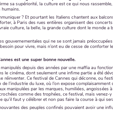
 affirme sa supériorité, la culture est ce qui nous rassemb
s humains.
uniquer ? Et pourtant les Italiens chantent aux balcons, 
forter, à Paris des rues entières organisent des concert
 vraie culture, la belle, la grande culture dont le monde a
cines gouvernementales qui ne se sont jamais préoccupées
t besoin pour vivre, mais n’ont eu de cesse de conforter l
 Cannes est une super bonne nouvelle.
rs manipulés depuis des années par une maffia au foncti
 le cinéma, dont seulement une infime partie a été dévoil
t se réinventer. Ce festival de Cannes qui déconne, ou fe
on de l’industrie du luxe, où l’on expose complaisamment 
 manipulées par les marques, humiliées, angoissées à l
ccrochées comme des trophées, ce festival, mais venez-y e
te qu’il faut y célébrer et non pas faire la course à qui sera
mouvantes des peuples confinés pouvaient avoir une influe