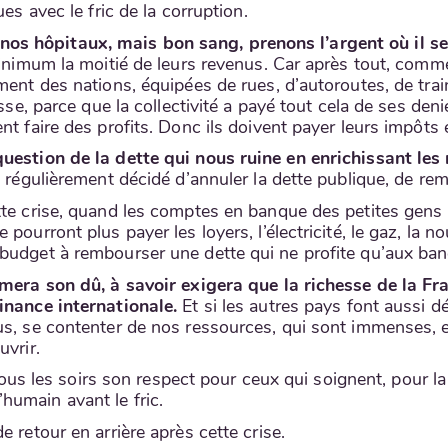
es avec le fric de la corruption.
s hôpitaux, mais bon sang, prenons l’argent où il se
inimum la moitié de leurs revenus. Car après tout, comment
ent des nations, équipées de rues, d’autoroutes, de trains
sse, parce que la collectivité a payé tout cela de ses deni
nt faire des profits. Donc ils doivent payer leurs impôts 
question de la dette qui nous ruine en enrichissant les
s régulièrement décidé d’annuler la dette publique, de re
tte crise, quand les comptes en banque des petites gens 
 pourront plus payer les loyers, l’électricité, le gaz, la
budget à rembourser une dette qui ne profite qu’aux ban
amera son dû, à savoir exigera que la richesse de la Fr
finance internationale.
Et si les autres pays font aussi d
s, se contenter de nos ressources, qui sont immenses, et
uvrir.
e tous les soirs son respect pour ceux qui soignent, pour l
humain avant le fric.
 retour en arrière après cette crise.