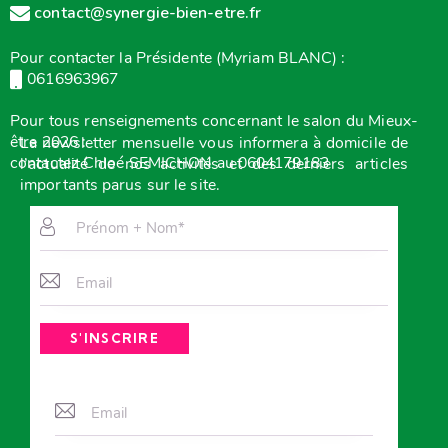
contact@synergie-bien-etre.fr
Pour contacter la Présidente (Myriam BLANC) :
0616963967
Pour tous renseignements concernant le salon du Mieux-
être 2026 :
La newsletter mensuelle vous
informera à domicile de
contactez Chloé SEMICHON au 0604179183
l’actualité de nos activités et des derniers articles
importants parus sur le site.
A
l
t
e