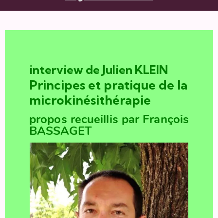
interview de Julien KLEIN
Pri
nc
ipes et pratique de la
microkinésithérapie
propos recueillis par François
BASSAGET