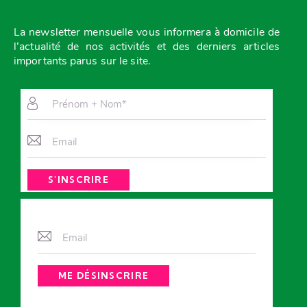
La newsletter mensuelle vous
informera à domicile de
l’actualité de nos activités et des derniers articles
importants parus sur le site.
A
l
t
e
r
n
A
a