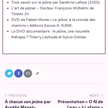
Tout savoir sur le jeûne par Sandrine Lefoye (
1h50)
L’art de jeûner – Docteur Françoise Wilhelmi de
Toledo 1h
DVD de Fabien Moine « Le jeûne: à la croisée des
chemins » éditions Exuvie.fr, 9,90€.
Le DVD documentaire : le jeûne, une nouvelle
thérapie ? Thierry Lestrade et Sylvie Gilman
PREVIOUS
NEXT
À chacun son jeûne par
Présentation « O fil de
Aurélie Mayet-
l’eau » à Lafarre –