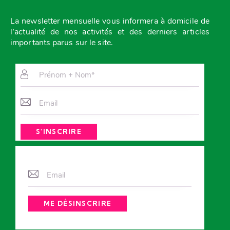
La newsletter mensuelle vous
informera à domicile de
l’actualité de nos activités et des derniers articles
importants parus sur le site.
A
l
t
e
r
n
A
a