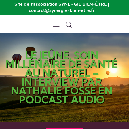
Site de l’association SYNERGIE BIEN-ÊTRE |
contact@synergie-bien-etre.fr
LE JEÛNE, SOIN
MILLÉNAIRE DE SANTÉ
AU NATUREL –
INTERVIEW PAR
NATHALIE FOSSE EN
PODCAST AUDIO