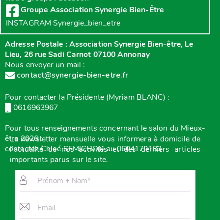
Groupe Association Synergie Bien-Être
INSTAGRAM Synergie_bien_etre
Adresse Postale : Association Synergie Bien-être, Le
Lieu, 26 rue Sadi Carnot 07100 Annonay
Nous envoyer un mail :
contact@synergie-bien-etre.fr
Pour contacter la Présidente (Myriam BLANC) :
0616963967
Pour tous renseignements concernant le salon du Mieux-
être 2026 :
La newsletter mensuelle vous
informera à domicile de
contactez Chloé SEMICHON au 0604179183
l’actualité de nos activités et des derniers articles
importants parus sur le site.